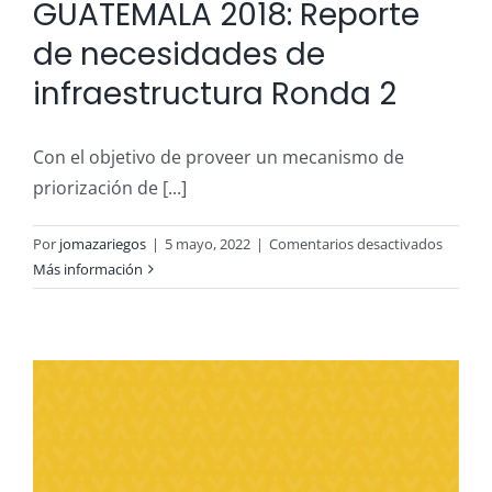
GUATEMALA 2018: Reporte
de necesidades de
infraestructura Ronda 2
Con el objetivo de proveer un mecanismo de
priorización de [...]
en
Por
jomazariegos
|
5 mayo, 2022
|
Comentarios desactivados
VOLCÁ
Más información
DE
FUEGO
GUATE
2018:
Report
de
necesi
de