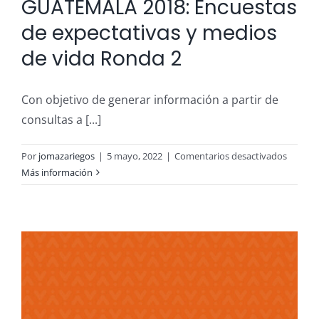
GUATEMALA 2018: Encuestas
de expectativas y medios
de vida Ronda 2
Con objetivo de generar información a partir de
consultas a [...]
en
Por
jomazariegos
|
5 mayo, 2022
|
Comentarios desactivados
VOLCÁ
Más información
DE
FUEGO
GUATE
2018:
Encues
de
expecta
y
medios