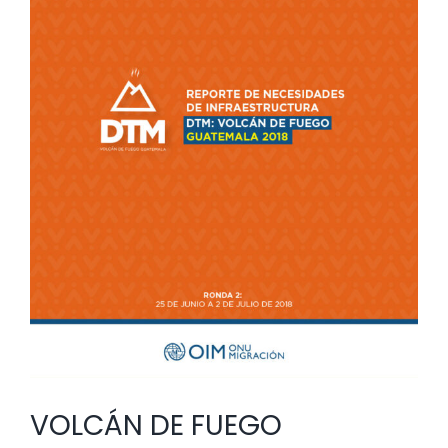
de
vida
Ronda
2
VOLCÁN DE FUEGO