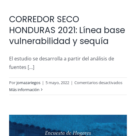
CORREDOR SECO
HONDURAS 2021: Línea base
vulnerabilidad y sequía
El estudio se desarrolla a partir del análisis de
fuentes [...]
en
Por
jomazariegos
|
5 mayo, 2022
|
Comentarios desactivados
CORRE
Más información
SECO
HONDU
2021:
Línea
base
vulnera