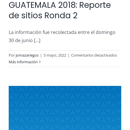
GUATEMALA 2018: Reporte
de sitios Ronda 2
La información fue recolectada entre el domingo
30 de junio [...]
en
Por
jomazariegos
|
5 mayo, 2022
|
Comentarios desactivados
VOLCÁ
Más información
DE
FUEGO
GUATE
2018:
Report
de
sitios
Ronda
2