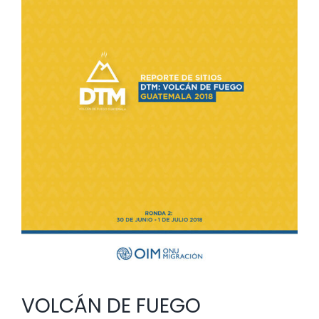
infraes
Ronda
2
VOLCÁN DE FUEGO