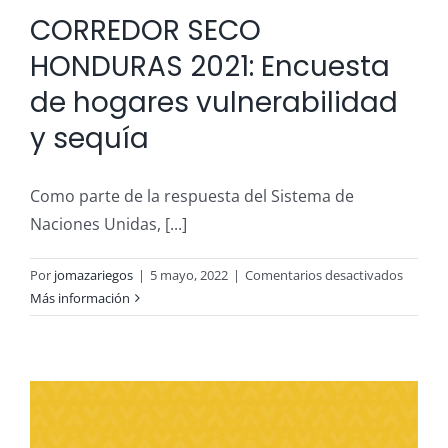
CORREDOR SECO
HONDURAS 2021: Encuesta
de hogares vulnerabilidad
y sequía
Como parte de la respuesta del Sistema de
Naciones Unidas, [...]
en
Por
jomazariegos
|
5 mayo, 2022
|
Comentarios desactivados
CORRE
Más información
SECO
HONDU
2021:
Encues
de
hogare