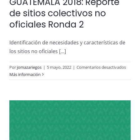
GUATEMALA 2018: Reporte
de sitios colectivos no
oficiales Ronda 2
Identificación de necesidades y características de
los sitios no oficiales [...]
en
Por
jomazariegos
|
5 mayo, 2022
|
Comentarios desactivados
VOLCÁ
Más información
DE
FUEGO
GUATE
2018:
Report
de
sitios
colecti
no