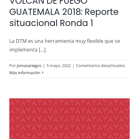
VOLCÁN DE FUEGO
GUATEMALA 2018: Reporte
situacional Ronda 1
La DTM es una herramienta muy flexible que se
implementa [...]
en
Por
jomazariegos
|
5 mayo, 2022
|
Comentarios desactivados
VOLCÁ
Más información
DE
FUEGO
GUATE
2018:
Report
situaci
Ronda
1