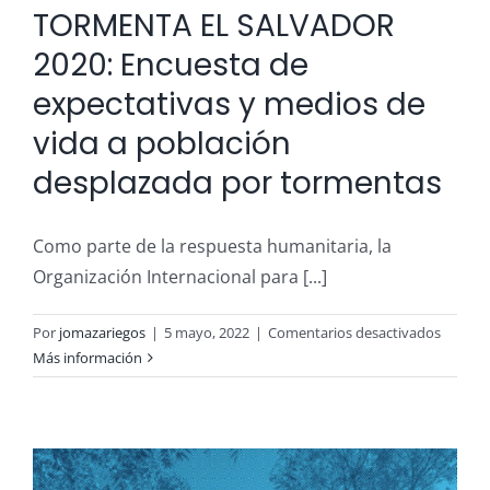
TORMENTA EL SALVADOR
2020: Encuesta de
expectativas y medios de
vida a población
desplazada por tormentas
Como parte de la respuesta humanitaria, la
Organización Internacional para [...]
en
Por
jomazariegos
|
5 mayo, 2022
|
Comentarios desactivados
TORME
Más información
EL
SALVA
2020:
Encues
de