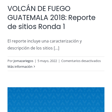
VOLCÁN DE FUEGO
GUATEMALA 2018: Reporte
de sitios Ronda 1
El reporte incluye una caracterización y
descripción de los sitios [...]
en
Por
jomazariegos
|
5 mayo, 2022
|
Comentarios desactivados
VOLCÁ
Más información
DE
FUEGO
GUATE
2018:
Report
de
sitios