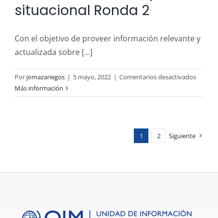
situacional Ronda 2
Con el objetivo de proveer información relevante y
actualizada sobre [...]
en
Por
jomazariegos
|
5 mayo, 2022
|
Comentarios desactivados
VOLCÁ
Más información
DE
FUEGO
GUATE
2018:
1
2
Siguiente
Report
situaci
Ronda
2