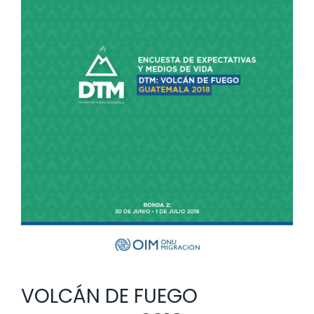
oficiale
Ronda
2
VOLCÁN DE FUEGO