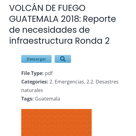
VOLCÁN DE FUEGO
Ver
imagen
GUATEMALA 2018: Reporte
más
de necesidades de
grande
infraestructura Ronda 2
Descargar
File Type:
pdf
Categories:
2. Emergencias, 2.2. Desastres
naturales
Tags:
Guatemala