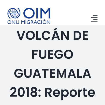
Saltar
al
contenido
Tog
VOLCÁN DE
Nav
Inicio
FUEGO
Aprehensiones
Retornos
GUATEMALA
Remesas
Publicaciones
2018: Reporte
Emergencias