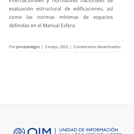
internacionales y normativas nacionales de
evaluación estructural de edificaciones, así
como las normas mínimas de espacios
definidas en el Manual Esfera.
en
Por
jomazariegos
|
5 mayo, 2022
|
Comentarios desactivados
VOLCÁ
DE
FUEGO
GUATE
2018:
Report
de
necesi
de
infraes
Ronda
2