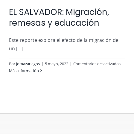
EL SALVADOR: Migración,
remesas y educación
Este reporte explora el efecto de la migración de
un [...]
en
Por
jomazariegos
|
5 mayo, 2022
|
Comentarios desactivados
EL
Más información
SALVAD
Migraci
remesa
y
educac