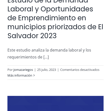
Estudio de la Demanda
Laboral y Oportunidades
de Emprendimiento en
municipios priorizados de El
Salvador 2023
Este estudio analiza la demanda laboral y los
requerimientos de [...]
en
Por
jomazariegos
|
25 julio, 2023
|
Comentarios desactivados
Estudio
Más información
de
la
Deman
Laboral
y
Oportu