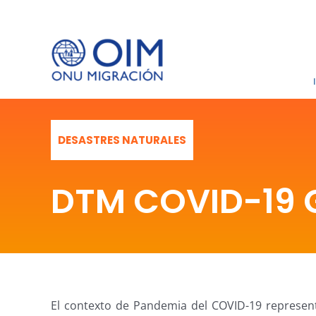
Saltar
al
contenido
DESASTRES NATURALES
DTM COVID-19 
El contexto de Pandemia del COVID-19 represen