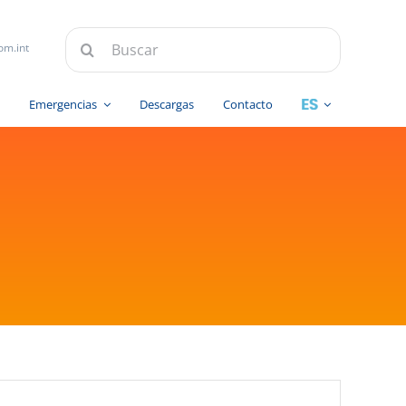
Buscar:
om.int
s
Emergencias
Descargas
Contacto