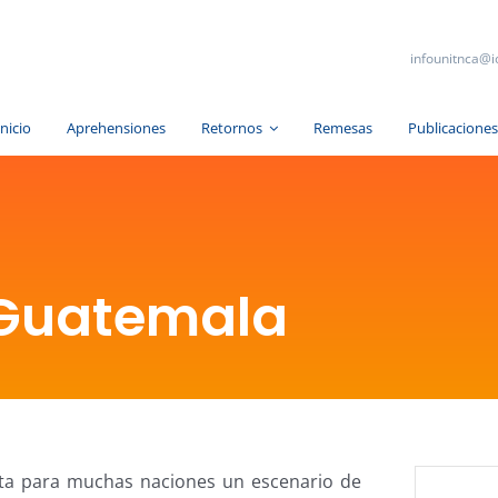
infounitnca@i
Inicio
Aprehensiones
Retornos
Remesas
Publicacione
Guatemala
ta para muchas naciones un escenario de