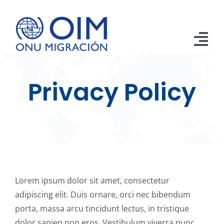
Saltar
al
contenido
Tog
Nav
Inicio
Privacy Policy
Aprehensiones
Retornos
Remesas
Publicaciones
Lorem ipsum dolor sit amet, consectetur
adipiscing elit. Duis ornare, orci nec bibendum
Emergencias
porta, massa arcu tincidunt lectus, in tristique
dolor sapien non eros. Vestibulum viverra nunc