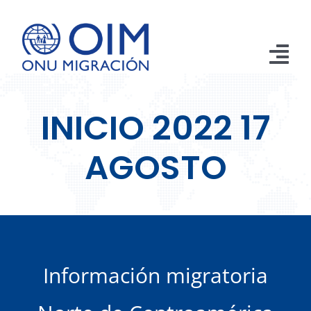
Saltar
al
contenido
Tog
Nav
Inicio
INICIO 2022 17
Aprehensiones
AGOSTO
Retornos
Remesas
Publicaciones
Información migratoria
Emergencias