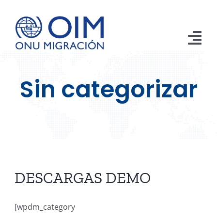
Saltar
al
contenido
Tog
Nav
Inicio
Sin categorizar
Aprehensiones
Retornos
Remesas
Publicaciones
DESCARGAS DEMO
Emergencias
[wpdm_category