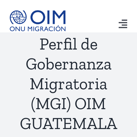
Saltar
al
contenido
Tog
Perfil de
Nav
Inicio
Gobernanza
Aprehensiones
Migratoria
Retornos
Remesas
(MGI) OIM
Publicaciones
GUATEMALA
Emergencias