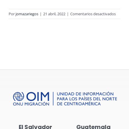
en
Por
jomazariegos
|
21 abril, 2022
|
Comentarios desactivados
Perfil
de
Gobern
Migrato
(MGI)
OIM
GUATE
2018
El Salvador
Guatemala