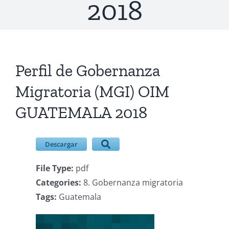
2018
Descargas
Contacto
Perfil de Gobernanza
Ver
imagen
Migratoria (MGI) OIM
más
GUATEMALA 2018
grande
Descargar
File Type:
pdf
Categories:
8. Gobernanza migratoria
Tags:
Guatemala