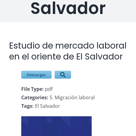
Salvador
Descargas
Contacto
Estudio de mercado laboral
Ver
imagen
en el oriente de El Salvador
más
grande
Descargar
File Type:
pdf
Categories:
5. Migración laboral
Tags:
El Salvador