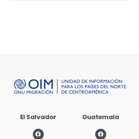
Estudio
de
mercad
laboral
en
el
oriente
de
El
Salvado
El Salvador
Guatemala