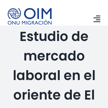
Saltar
al
contenido
Tog
Estudio de
Nav
Inicio
mercado
Aprehensiones
Retornos
laboral en el
Remesas
Publicaciones
oriente de El
Emergencias