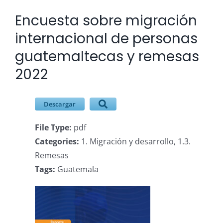
Encuesta sobre migración
Ver
imagen
internacional de personas
más
guatemaltecas y remesas
grande
2022
Descargar
File Type:
pdf
Categories:
1. Migración y desarrollo, 1.3.
Remesas
Tags:
Guatemala