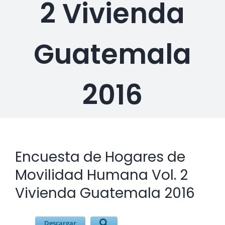
2 Vivienda
Descargas
Contacto
Guatemala
2016
Encuesta de Hogares de
Ver
imagen
Movilidad Humana Vol. 2
más
Vivienda Guatemala 2016
grande
Descargar