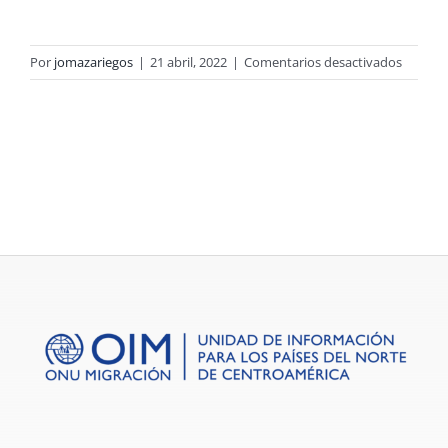
en
Por
jomazariegos
|
21 abril, 2022
|
Comentarios desactivados
Encues
de
Hogare
de
Movilid
Human
Vol.
2
Viviend
Guatem
2016