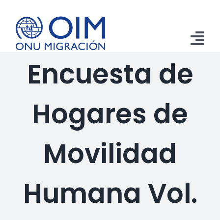
Saltar
al
contenido
Tog
Encuesta de
Nav
Inicio
Hogares de
Aprehensiones
Retornos
Movilidad
Remesas
Publicaciones
Humana Vol.
Emergencias