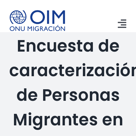
Saltar
al
contenido
Tog
Encuesta de
Nav
Inicio
caracterizació
Aprehensiones
Retornos
de Personas
Remesas
Publicaciones
Migrantes en
Emergencias