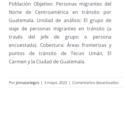
Población Objetivo: Personas migrantes del
Norte de Centroamérica en tránsito por
Guatemala. Unidad de análisis: El grupo de
viaje de personas migrantes en tránsito (a
través del jefe de grupo o persona
encuestada). Cobertura: Áreas fronterizas y
puntos de tránsito de Tecun Umán, El
Carmen y la Ciudad de Guatemala.
en
Por
jomazariegos
|
3 mayo, 2022
|
Comentarios desactivados
Encues
de
caracte
de
Person
Migran
en