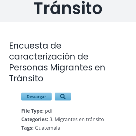
Tránsito
Descargas
Contacto
Encuesta de
Ver
imagen
caracterización de
más
Personas Migrantes en
grande
Tránsito
Descargar
File Type:
pdf
Categories:
3. Migrantes en tránsito
Tags:
Guatemala